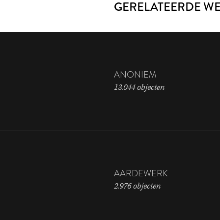
GERELATEERDE W
ANONIEM
13.044 objecten
AARDEWERK
2.976 objecten