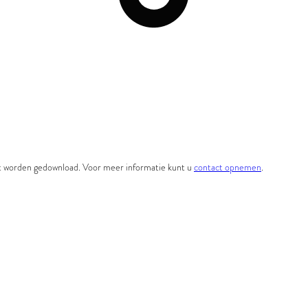
et worden gedownload. Voor meer informatie kunt u
contact opnemen
.