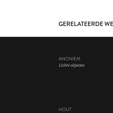
GERELATEERDE W
ANONIEM
13.044 objecten
HOUT