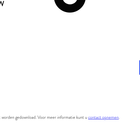
UW
et worden gedownload. Voor meer informatie kunt u
contact opnemen
.