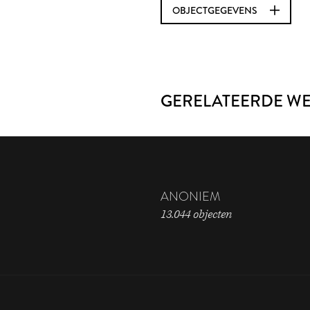
OBJECTGEGEVENS
GERELATEERDE W
ANONIEM
13.044 objecten