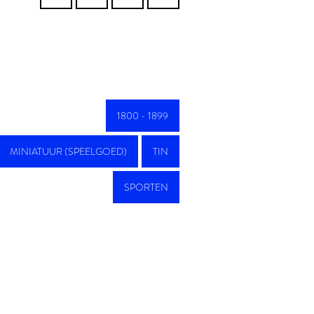
1800 - 1899
MINIATUUR (SPEELGOED)
TIN
SPORTEN