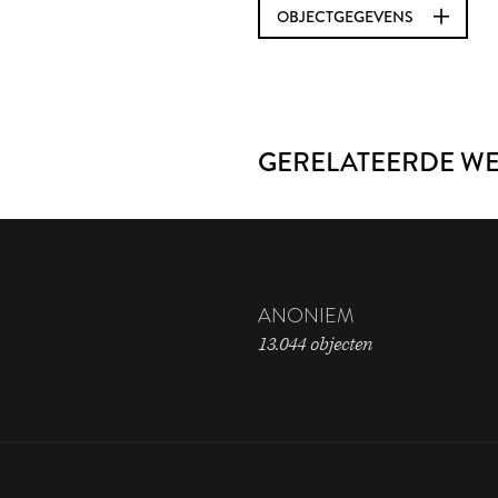
OBJECTGEGEVENS
GERELATEERDE W
ANONIEM
13.044 objecten