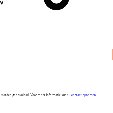
UW
et worden gedownload. Voor meer informatie kunt u
contact opnemen
.