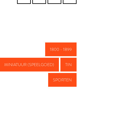
1800 - 1899
MINIATUUR (SPEELGOED)
TIN
SPORTEN