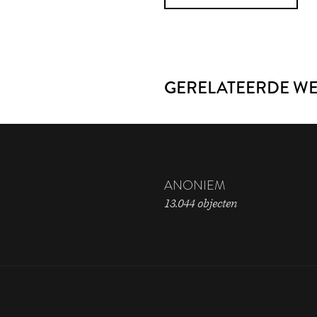
GERELATEERDE W
ANONIEM
13.044 objecten