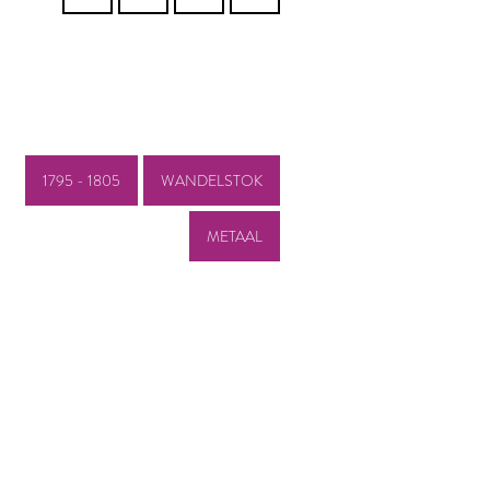
1795 - 1805
WANDELSTOK
METAAL