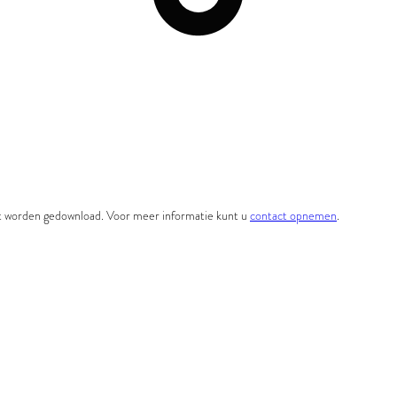
et worden gedownload. Voor meer informatie kunt u
contact opnemen
.