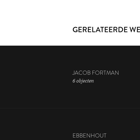
GERELATEERDE W
JACOB FORTMAN
6 objecten
EBBENHOUT