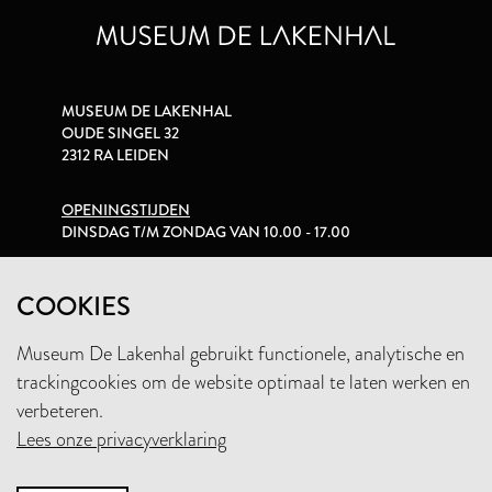
MUSEUM DE LAKENHAL
OUDE SINGEL 32
2312 RA LEIDEN
OPENINGSTIJDEN
DINSDAG T/M ZONDAG VAN 10.00 - 17.00
PRIVACYVERKLARING
COOKIES
Museum De Lakenhal gebruikt functionele, analytische en
+31 (0)71 5165360
trackingcookies om de website optimaal te laten werken en
INFO@LAKENHAL.NL
verbeteren.
Lees onze privacyverklaring
STEUN HET MUSEUM