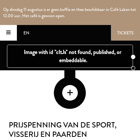
Op dinsdag 11 augustus is er geen koffie en thee beschikbaar in Café Laken tot
12.00 uur. Het café is gewoon open.
EN
TICKETS
PRIJSPENNING VAN DE SPORT,
VISSERIJ EN PAARDEN