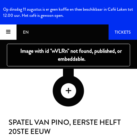
Op dinsdag 11 augustus is er geen koffie en thee beschikbaar in Café Laken tot
12.00 uur. Het café is gewoon open.
EN
TICKETS
SPATEL VAN PINO
, EERSTE HELFT
20STE EEUW