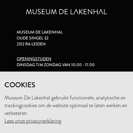
MUSEUM DE LAKENHAL
OUDE SINGEL 32
2312 RA LEIDEN
OPENINGSTIJDEN
DINSDAG T/M ZONDAG VAN 10.00 - 17.00
PRIVACYVERKLARING
COOKIES
Museum De Lakenhal gebruikt functionele, analytische en
+31 (0)71 5165360
trackingcookies om de website optimaal te laten werken en
INFO@LAKENHAL.NL
verbeteren.
Lees onze privacyverklaring
STEUN HET MUSEUM