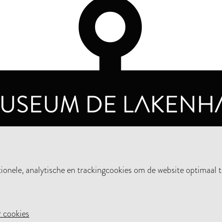
OPENINGSTIJDEN
PRIVA
DINSDAG T/M ZONDAG VAN 10.00 - 17.00
nele, analytische en trackingcookies om de website optimaal t
STEUN HET MUSEUM
NIE
 cookies