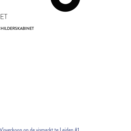
ET
CHILDERSKABINET
isverkoop op de vismarkt te Leiden #1