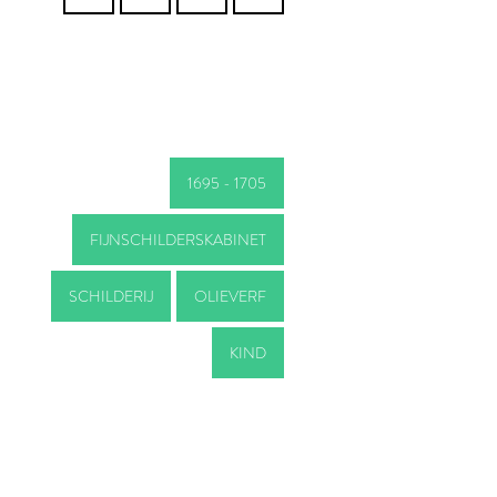
1695 - 1705
FIJNSCHILDERSKABINET
SCHILDERIJ
OLIEVERF
KIND