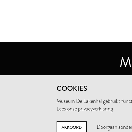
MUSEUM DE LAKENHAL
COOKIES
OUDE SINGEL 32
2312 RA LEIDEN
Museum De Lakenhal gebruikt functio
Lees onze privacyverklaring
+31 (0)71 5165360
INFO@LAKENHAL.NL
Doorgaan zonder
AKKOORD