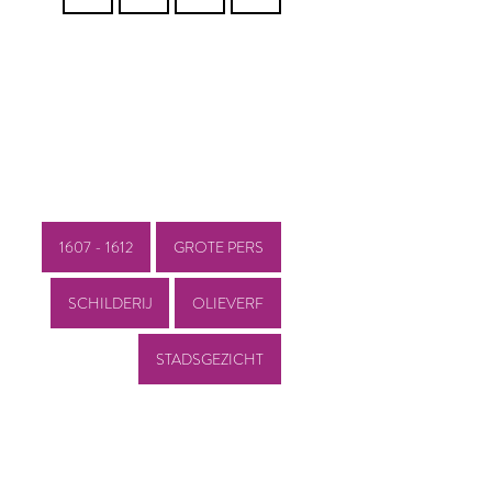
1607 - 1612
GROTE PERS
SCHILDERIJ
OLIEVERF
STADSGEZICHT