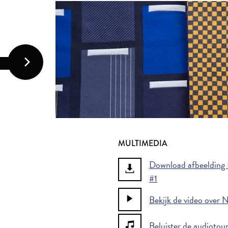
MULTIMEDIA
Download afbeelding H
#1
Bekijk de video over 
Beluister de audiotou