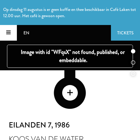
Op dinsdag 11 augustus is er geen koffie en thee beschikbaar in Café Laken tot
12.00 uur. Het café is gewoon open.
EN
TICKETS
EILANDEN 7
, 1986
KOOS VAN DE WATER