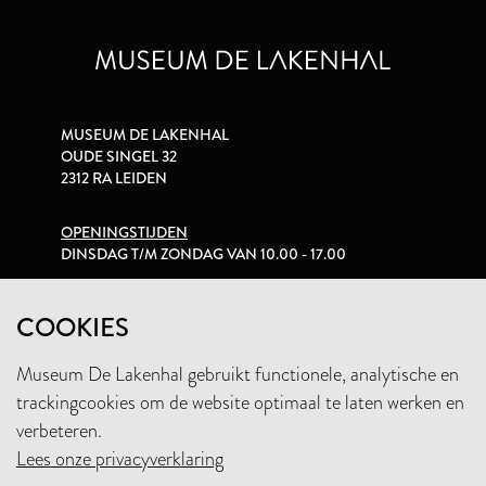
MUSEUM DE LAKENHAL
OUDE SINGEL 32
2312 RA LEIDEN
OPENINGSTIJDEN
DINSDAG T/M ZONDAG VAN 10.00 - 17.00
PRIVACYVERKLARING
COOKIES
Museum De Lakenhal gebruikt functionele, analytische en
+31 (0)71 5165360
trackingcookies om de website optimaal te laten werken en
INFO@LAKENHAL.NL
verbeteren.
Lees onze privacyverklaring
STEUN HET MUSEUM