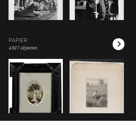
PAPIER
4.917 objecten