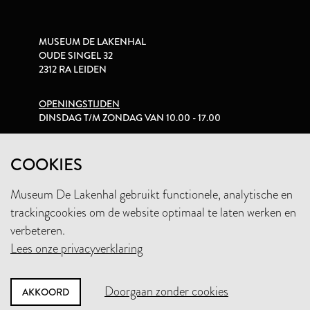
MUSEUM DE LAKENHAL
OUDE SINGEL 32
2312 RA LEIDEN
OPENINGSTIJDEN
DINSDAG T/M ZONDAG VAN 10.00 - 17.00
PRIVACYVERKLARING
COOKIES
Museum De Lakenhal gebruikt functionele, analytische en
+31 (0)71 5165360
trackingcookies om de website optimaal te laten werken en
INFO@LAKENHAL.NL
verbeteren.
Lees onze privacyverklaring
STEUN HET MUSEUM
Doorgaan zonder cookies
AKKOORD
NIEUWSBRIEF