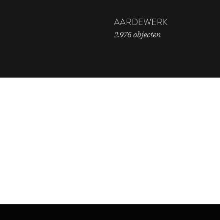
AARDEWERK
2.976 objecten