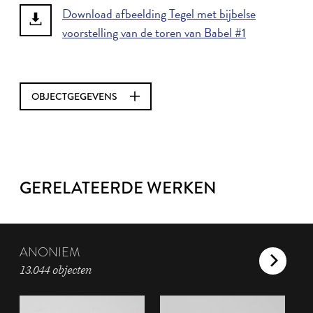
Download afbeelding Tegel met bijbelse
voorstelling van de toren van Babel #1
OBJECTGEGEVENS
GERELATEERDE WERKEN
ANONIEM
13.044 objecten