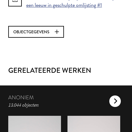
een leeuw in geschulpte omlijsting #1
OBJECTGEGEVENS
GERELATEERDE WERKEN
ANONIEM
13.044 objecten