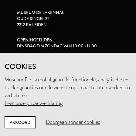
MUSEUM DE LAKENHAL
OUDE SINGEL 32
2312 RA LEIDEN
OPENINGSTIJDEN
DINSDAG T/M ZONDAG VAN 10.00 - 17.00
PRIVACYVERKLARING
COOKIES
Museum De Lakenhal gebruikt functionele, analytische en
+31 (0)71 5165360
trackingcookies om de website optimaal te laten werken en
INFO@LAKENHAL.NL
verbeteren.
Lees onze privacyverklaring
STEUN HET MUSEUM
Doorgaan zonder cookies
AKKOORD
NIEUWSBRIEF