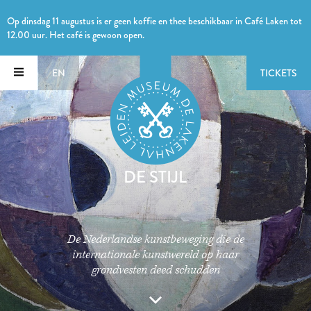
Op dinsdag 11 augustus is er geen koffie en thee beschikbaar in Café Laken tot
12.00 uur. Het café is gewoon open.
EN
TICKETS
DE STIJL
De Nederlandse kunstbeweging die de
internationale kunstwereld op haar
grondvesten deed schudden