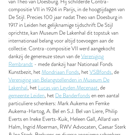
van Theo van Doesburg. Hij schilderde Contra-
compositie VII in 1924 in Parijs, in de hoogtijdagen van
De Stijl. Precies 100 jaar nadat Theo van Doesburg in
1917 in Leiden het gelijknamige tijdschrift De Stijl
oprichtte, kan Museum De Lakenhal dit topstuk van
internationaal belang voor altijd toevoegen aan de
collectie. Contra-compositie VII werd aangekocht
dankzij de genereuze steun van de
Vereniging
Rembrandt
- mede dankzij haar Nationaal Fonds
Kunstbezit, het
Mondriaan Fonds
, het
VSBfonds
, de
Vereniging van Belangstellenden in Museum De
Lakenhal
, het
Lucas van Leyden Mecenaat
, de
gemeente Leiden
, het
De Banderfonds
en een aantal
particuliere schenkers: Mark Aukema en Femke
Aukema-Hartog, A. Bel en S.J. Bel van Liere, Philip
Everts en Ineke Everts-Kuik, Heleen Gall, Allard van
Halm, Ingrid Moerman, RWV Advocaten, Caesar Sterk
& Ine Sterk-Berkvens en diverse anonieme schenkers.