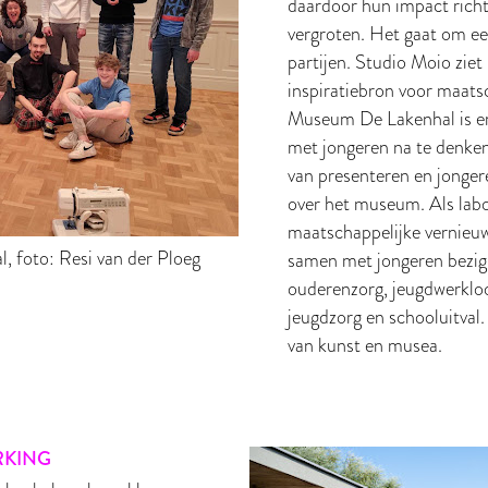
daardoor hun impact rich
vergroten. Het gaat om ee
partijen. Studio Moio ziet
inspiratiebron voor maats
Museum De Lakenhal is er
met jongeren na te denken
van presenteren en jongere
over het museum. Als lab
maatschappelijke vernieu
 foto: Resi van der Ploeg
samen met jongeren bezig
ouderenzorg, jeugdwerkloo
jeugdzorg en schooluitval. 
van kunst en musea.
RKING