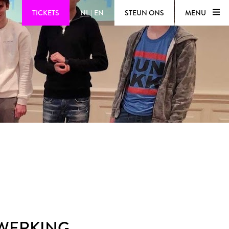
TICKETS
NL
|
EN
STEUN ONS
MENU
WERKING