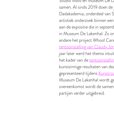
Studio Moio en Museum De Lak
samen. Al sinds 2019 doen de 
Dadakademia, onderdeel van St
artistiek onderzoek binnen een
aan de expositie die in septembe
in Museum De Lakenhal. Zo on
andere het project Whool Cares
tentoonstelling van Claudy Jo
jaar later werd het thema intuï
het kader van de
tentoonstelli
kunstzinnige resultaten van d
gepresenteerd tijdens
Kunstro
Museum De Lakenhal wordt ge
overeenkomst wordt de samenw
partijen verder uitgebreid.