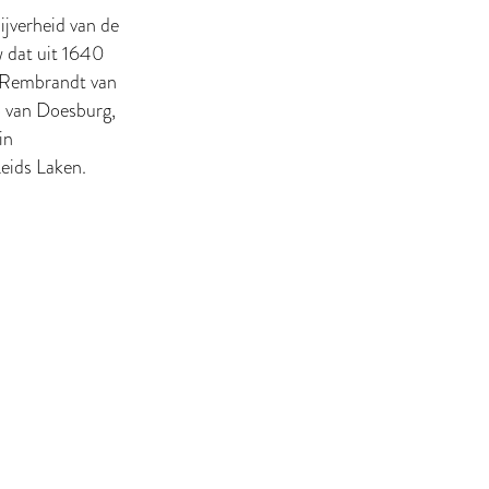
jverheid van de
w dat uit 1640
, Rembrandt van
o van Doesburg,
in
eids Laken.