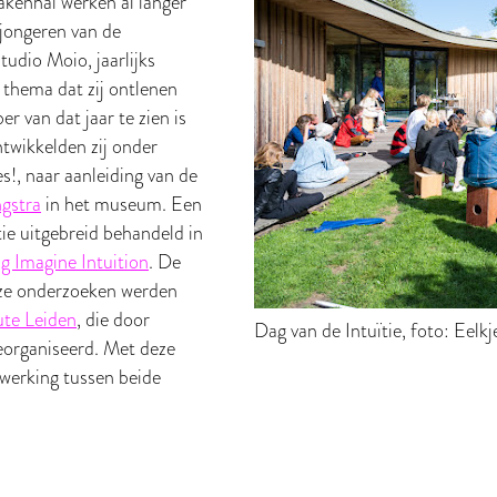
enhal werken al langer
jongeren van de
udio Moio, jaarlijks
 thema dat zij ontlenen
r van dat jaar te zien is
twikkelden zij onder
!, naar aanleiding van de
ngstra
in het museum. Een
tie uitgebreid behandeld in
ng Imagine Intuition
. De
eze onderzoeken werden
ute Leiden
, die door
Dag van de Intuïtie, foto: Eelk
organiseerd. Met deze
erking tussen beide