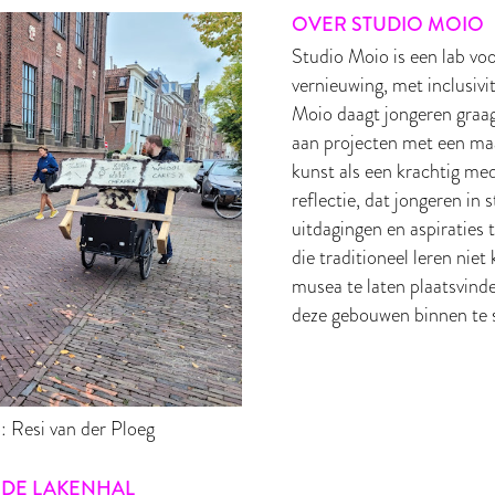
OVER STUDIO MOIO
Studio Moio is een lab vo
vernieuwing, met inclusivit
Moio daagt jongeren graag
aan projecten met een maa
kunst als een krachtig me
reflectie, dat jongeren in 
uitdagingen en aspiratie
die traditioneel leren nie
musea te laten plaatsvind
deze gebouwen binnen te s
 Resi van der Ploeg
DE LAKENHAL