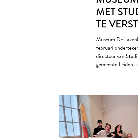
MET STU
TE VERS
Museum De Lakenhal
februari onderteke
directeur van Stud
gemeente Leiden is