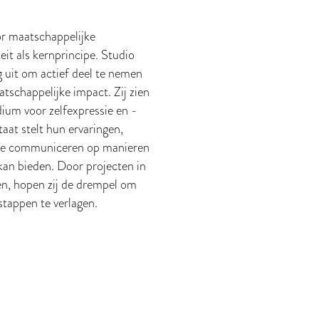
or maatschappelijke
eit als kernprincipe. Studio
 uit om actief deel te nemen
tschappelijke impact. Zij zien
dium voor zelfexpressie en -
staat stelt hun ervaringen,
s te communiceren op manieren
t kan bieden. Door projecten in
en, hopen zij de drempel om
tappen te verlagen.