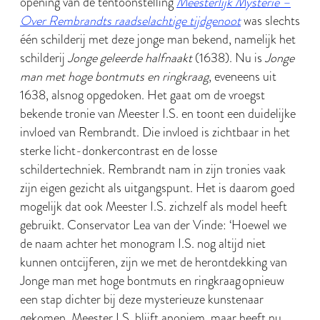
opening van de tentoonstelling
Meesterlijk Mysterie –
Over Rembrandts raadselachtige tijdgenoot
was slechts
één schilderij met deze jonge man bekend, namelijk het
schilderij
Jonge geleerde halfnaakt
(1638). Nu is
Jonge
man met hoge bontmuts en ringkraag
, eveneens uit
1638, alsnog opgedoken. Het gaat om de vroegst
bekende tronie van Meester I.S. en toont een duidelijke
invloed van Rembrandt. Die invloed is zichtbaar in het
sterke licht-donkercontrast en de losse
schildertechniek. Rembrandt nam in zijn tronies vaak
zijn eigen gezicht als uitgangspunt. Het is daarom goed
mogelijk dat ook Meester I.S. zichzelf als model heeft
gebruikt. Conservator Lea van der Vinde: ‘Hoewel we
de naam achter het monogram I.S. nog altijd niet
kunnen ontcijferen, zijn we met de herontdekking van
Jonge man met hoge bontmuts en ringkraag opnieuw
een stap dichter bij deze mysterieuze kunstenaar
gekomen. Meester I.S. blijft anoniem, maar heeft nu