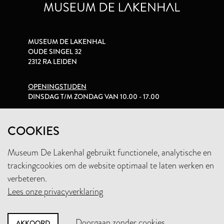
MUSEUM DE LAKENHAL
OUDE SINGEL 32
2312 RA LEIDEN
OPENINGSTIJDEN
DINSDAG T/M ZONDAG VAN 10.00 - 17.00
PRIVACYVERKLARING
COOKIES
Museum De Lakenhal gebruikt functionele, analytische en
+31 (0)71 5165360
trackingcookies om de website optimaal te laten werken en
INFO@LAKENHAL.NL
verbeteren.
Lees onze privacyverklaring
STEUN HET MUSEUM
Doorgaan zonder cookies
AKKOORD