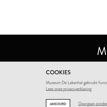
MUSEUM DE LAKENHAL
COOKIES
OUDE SINGEL 32
2312 RA LEIDEN
Museum De Lakenhal gebruikt functio
Lees onze privacyverklaring
+31 (0)71 5165360
INFO@LAKENHAL.NL
Doorgaan zonder
AKKOORD