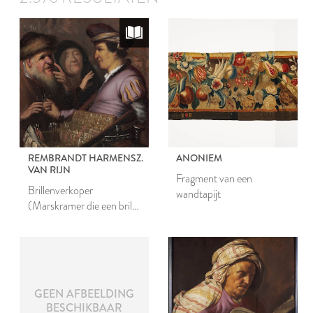
REMBRANDT HARMENSZ.
ANONIEM
VAN RIJN
Fragment van een
Brillenverkoper
wandtapijt
(Marskramer die een bril
verkoopt)
GEEN AFBEELDING
BESCHIKBAAR