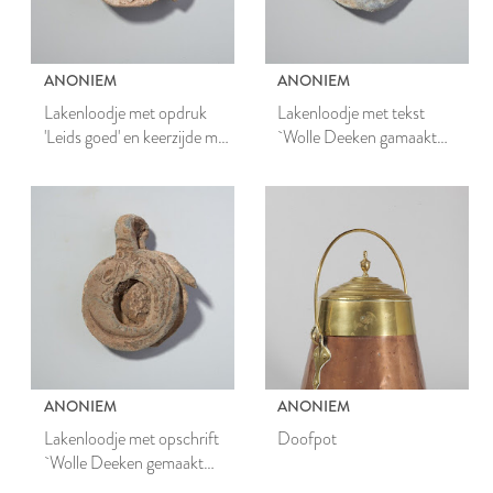
ANONIEM
ANONIEM
Lakenloodje met opdruk
Lakenloodje met tekst
'Leids goed' en keerzijde met
`Wolle Deeken gamaakt
gekruiste sleutels en adelaar
binnen Leiden'
ANONIEM
ANONIEM
Lakenloodje met opschrift
Doofpot
`Wolle Deeken gemaakt
binnen Leyden'