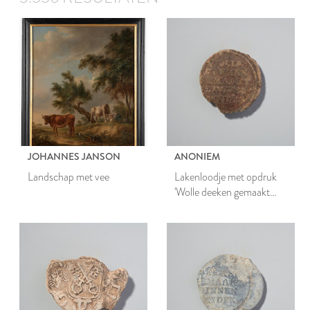
JOHANNES JANSON
ANONIEM
Landschap met vee
Lakenloodje met opdruk
'Wolle deeken gemaakt
binnen Leyden'