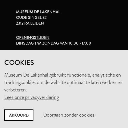
MUSEUM DE LAKENHAL
OUDE SINGEL 32
2312 RA LEIDEN
OPENINGSTIJDEN
DINSDAG T/M ZONDAG VAN 10.00 - 17.00
PRIVACYVERKLARING
COOKIES
Museum De Lakenhal gebruikt functionele, analytische en
+31 (0)71 5165360
trackingcookies om de website optimaal te laten werken en
INFO@LAKENHAL.NL
verbeteren.
Lees onze privacyverklaring
STEUN HET MUSEUM
Doorgaan zonder cookies
AKKOORD
NIEUWSBRIEF