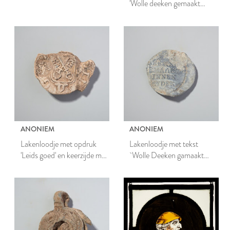
'Wolle deeken gemaakt
binnen Leyden'
ANONIEM
ANONIEM
Lakenloodje met opdruk
Lakenloodje met tekst
'Leids goed' en keerzijde met
`Wolle Deeken gamaakt
gekruiste sleutels en adelaar
binnen Leiden'