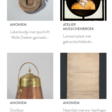
ANONIEM
ATELIER
MUSSCHENBROEK
Lakenloodje met opschrift
Lantaarnplaat met
`Wolle Deeken gemaakt
gebrandschilderde
binnen Leyden'
voorstelling van Dief-
achtighe Tijs
ANONIEM
ANONIEM
Doofpot
Naamlijst met ere-leerlingen