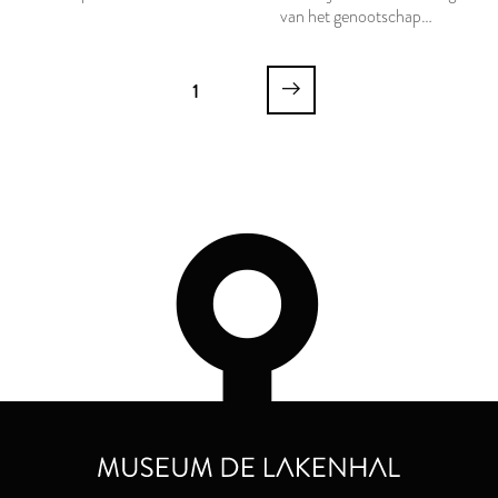
van het genootschap
Mathesis Scientarum
Genitrix (MSG) 1785-
1
1804