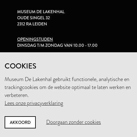
MUSEUM DE LAKENHAL
OUDE SINGEL 32
2312 RA LEIDEN
OPENINGSTIJDEN
DINSDAG T/M ZONDAG VAN 10.00 - 17.00
PRIVACYVERKLARING
COOKIES
Museum De Lakenhal gebruikt functionele, analytische en
+31 (0)71 5165360
trackingcookies om de website optimaal te laten werken en
INFO@LAKENHAL.NL
verbeteren.
Lees onze privacyverklaring
STEUN HET MUSEUM
Doorgaan zonder cookies
AKKOORD
NIEUWSBRIEF