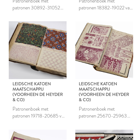
Patronenboek met
Patronenboek met
patronen 30892-31052
patronen 18382-19022 van
van de Leidsche Katoen
de Leidsche Katoen
Maatschappij
Maatschappij
LEIDSCHE KATOEN
LEIDSCHE KATOEN
MAATSCHAPPIJ
MAATSCHAPPIJ
(VOORHEEN DE HEYDER
(VOORHEEN DE HEYDER
& CO)
& CO)
Patronenboek met
Patronenboek met
patronen 19718-20685 van
patronen 25670-25963
de Leidsche Katoen
van de Leidsche Katoen
Maatschappij
Maatschappij