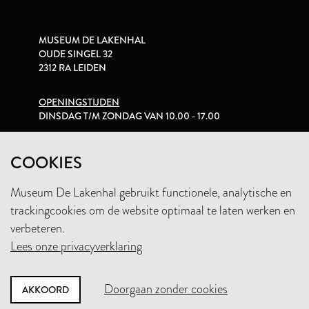
MUSEUM DE LAKENHAL
OUDE SINGEL 32
2312 RA LEIDEN
OPENINGSTIJDEN
DINSDAG T/M ZONDAG VAN 10.00 - 17.00
PRIVACYVERKLARING
COOKIES
Museum De Lakenhal gebruikt functionele, analytische en
+31 (0)71 5165360
trackingcookies om de website optimaal te laten werken en
INFO@LAKENHAL.NL
verbeteren.
Lees onze privacyverklaring
STEUN HET MUSEUM
Doorgaan zonder cookies
AKKOORD
NIEUWSBRIEF