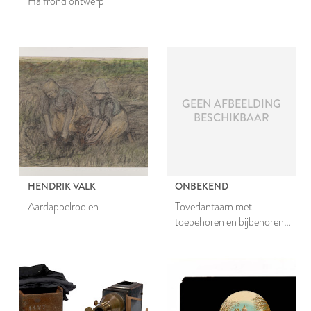
Halfrond ontwerp
GEEN AFBEELDING
BESCHIKBAAR
HENDRIK VALK
ONBEKEND
Aardappelrooien
Toverlantaarn met
toebehoren en bijbehorende
platen