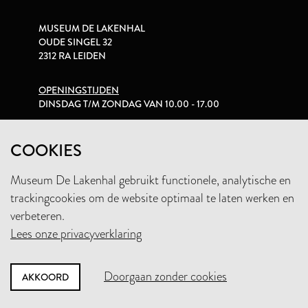
MUSEUM DE LAKENHAL
OUDE SINGEL 32
2312 RA LEIDEN
OPENINGSTIJDEN
DINSDAG T/M ZONDAG VAN 10.00 - 17.00
PRIVACYVERKLARING
COOKIES
Museum De Lakenhal gebruikt functionele, analytische en
+31 (0)71 5165360
trackingcookies om de website optimaal te laten werken en
INFO@LAKENHAL.NL
verbeteren.
Lees onze privacyverklaring
STEUN HET MUSEUM
Doorgaan zonder cookies
AKKOORD
NIEUWSBRIEF