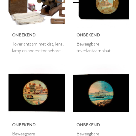
ONBEKEND
ONBEKEND
Toverlantaarn met kist, lens,
Beweegbare
lamp en andere toebehoren
toverlantaarnplaat
voor het tonen van
toverlantaarnplaten
ONBEKEND
ONBEKEND
Beweegbare
Beweegbare