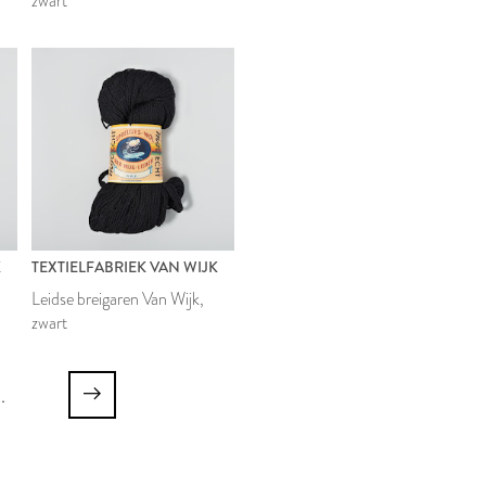
zwart
K
TEXTIELFABRIEK VAN WIJK
Leidse breigaren Van Wijk,
zwart
..