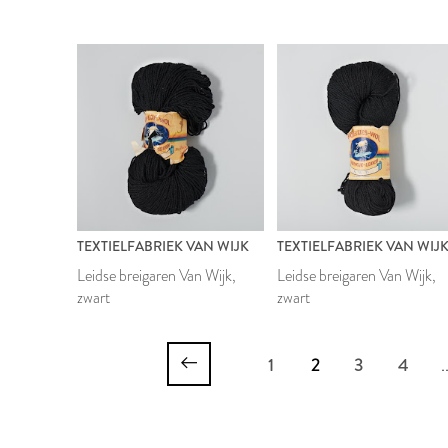
TEXTIELFABRIEK VAN WIJK
TEXTIELFABRIEK VAN WIJ
Leidse breigaren Van Wijk,
Leidse breigaren Van Wijk,
zwart
zwart
1
2
3
4
.