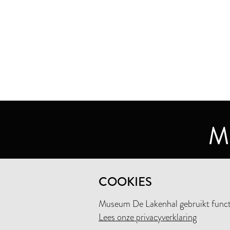
MUSEUM DE LAKENHAL
COOKIES
OUDE SINGEL 32
2312 RA LEIDEN
Museum De Lakenhal gebruikt functio
Lees onze privacyverklaring
+31 (0)71 5165360