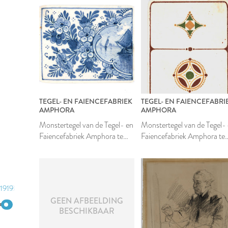
TEGEL- EN FAIENCEFABRIEK
TEGEL- EN FAIENCEFABRI
AMPHORA
AMPHORA
Monstertegel van de Tegel- en
Monstertegel van de Tegel-
Faiencefabriek Amphora te
Faiencefabriek Amphora te
Oegstgeest
Oegstgeest
1919
1938
GEEN AFBEELDING
BESCHIKBAAR