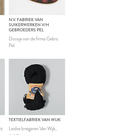
N.V. FABRIEK VAN
SUIKERWERKEN V/H
GEBROEDERS PEL
Doosje van de firma Gebrs.
Pel
K
TEXTIELFABRIEK VAN WIJK
it
Leidse breigaren Van Wijk,