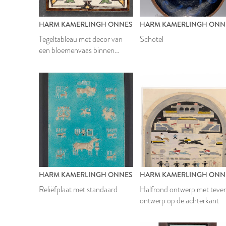
HARM KAMERLINGH ONNES
HARM KAMERLINGH ONN
Tegeltableau met decor van
Schotel
een bloemenvaas binnen
omlijsting
HARM KAMERLINGH ONNES
HARM KAMERLINGH ONN
Reliëfplaat met standaard
Halfrond ontwerp met teve
ontwerp op de achterkant