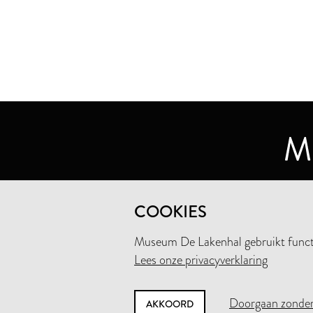
MUSEUM DE LAKENHAL
COOKIES
OUDE SINGEL 32
2312 RA LEIDEN
Museum De Lakenhal gebruikt functio
Lees onze privacyverklaring
+31 (0)71 5165360
INFO@LAKENHAL.NL
Doorgaan zonder
AKKOORD