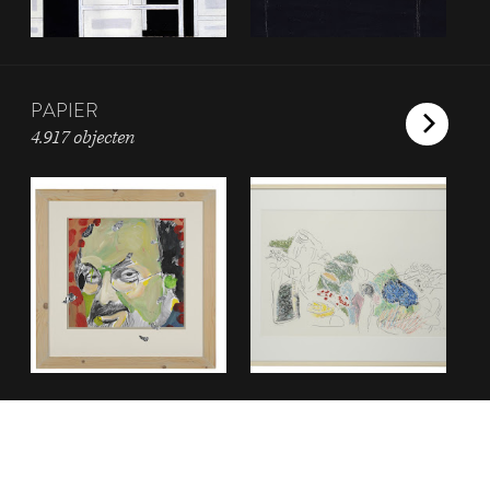
PAPIER
4.917 objecten