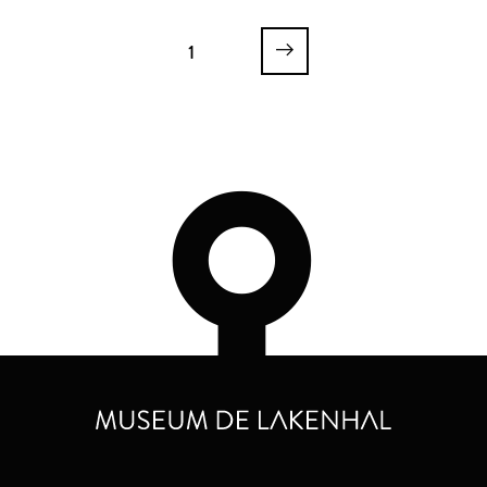
Koninklijke Brill N.V.
Leidsch Dagblad
1