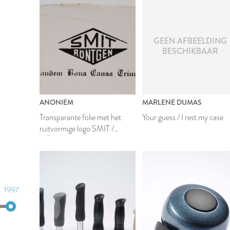
GEEN AFBEELDING
BESCHIKBAAR
ANONIEM
MARLENE DUMAS
Transparante folie met het
Your guess / I rest my case
ruitvormige logo SMIT /
RÖNTGEN
1997
1997