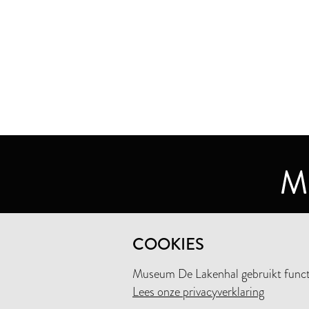
MUSEUM DE LAKENHAL
COOKIES
OUDE SINGEL 32
2312 RA LEIDEN
Museum De Lakenhal gebruikt functio
Lees onze privacyverklaring
+31 (0)71 5165360