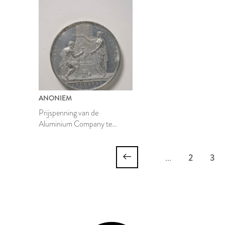
ANONIEM
Prijspenning van de
Aluminium Company te
Londen
...
2
3