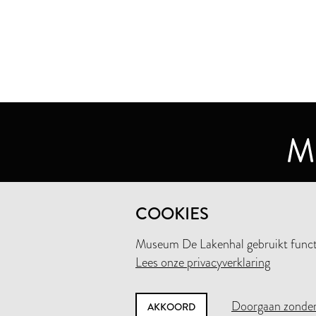
MUSEUM DE LAKENHAL
COOKIES
OUDE SINGEL 32
2312 RA LEIDEN
Museum De Lakenhal gebruikt functio
Lees onze privacyverklaring
+31 (0)71 5165360
INFO@LAKENHAL.NL
Doorgaan zonder
AKKOORD