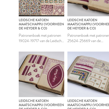
LEIDSCHE KATOEN
LEIDSCHE KATOEN
MAATSCHAPPIJ (VOORHEEN
MAATSCHAPPIJ (VOORHE
DE HEYDER & CO)
DE HEYDER & CO)
Patronenboek met patronen
Patronenboek met patrone
19024-19717 van de Leidsche
25624-25669 van de
Katoen Maatschappij
Leidsche Katoen
Maatschappij
LEIDSCHE KATOEN
LEIDSCHE KATOEN
MAATSCHAPPIJ (VOORHEEN
MAATSCHAPPIJ (VOORHE
DE HEYDER & CO)
DE HEYDER & CO)