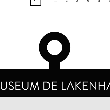
...
2
3
4
5
OPENINGSTIJDEN
PRIVA
DINSDAG T/M ZONDAG VAN 10.00 - 17.00