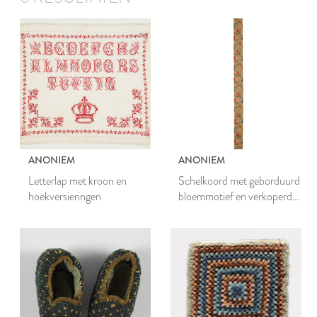
ANONIEM
ANONIEM
Letterlap met kroon en
Schelkoord met geborduurd
hoekversieringen
bloemmotief en verkoperde
ring