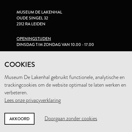
MUSEUM DE LAKENHAL
OUDE SINGEL 32
2312 RA LEIDEN
OPENINGSTIJDEN
DINSDAG T/M ZONDAG VAN 10.00 - 17.00
PRIVACYVERKLARING
COOKIES
Museum De Lakenhal gebruikt functionele, analytische en
+31 (0)71 5165360
trackingcookies om de website optimaal te laten werken en
INFO@LAKENHAL.NL
verbeteren.
Lees onze privacyverklaring
STEUN HET MUSEUM
Doorgaan zonder cookies
AKKOORD
NIEUWSBRIEF