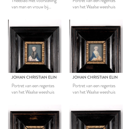
Theeblad met voorstelling
Portret van een regentes
van man en vrouw bij
van het Waalse weeshuis
grafmonument
JOHAN CHRISTIAN ELIN
JOHAN CHRISTIAN ELIN
Portret van een regentes
Portret van een regentes
van het Waalse weeshuis
van het Waalse weeshuis