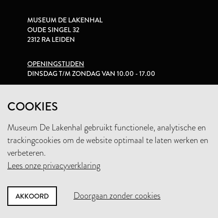
MUSEUM DE LAKENHAL
OUDE SINGEL 32
2312 RA LEIDEN
OPENINGSTIJDEN
DINSDAG T/M ZONDAG VAN 10.00 - 17.00
PRIVACYVERKLARING
COOKIES
Museum De Lakenhal gebruikt functionele, analytische en
+31 (0)71 5165360
trackingcookies om de website optimaal te laten werken en
INFO@LAKENHAL.NL
verbeteren.
Lees onze privacyverklaring
STEUN HET MUSEUM
Doorgaan zonder cookies
AKKOORD
NIEUWSBRIEF