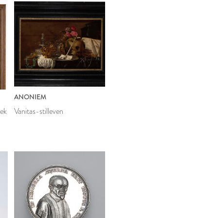
ANONIEM
rek
Vanitas-stilleven