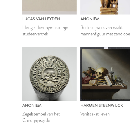
LUCAS VAN LEYDEN
ANONIEM
Heilige Hieronymus in zijn
Beeldsnijwerk van naakt
studeervertrek
mannenfiguur met zandlope
en doodshoofd
ANONIEM
HARMEN STEENWIJCK
Zegelstempel van het
Vanitas-stilleven
Chirurgijnsgilde