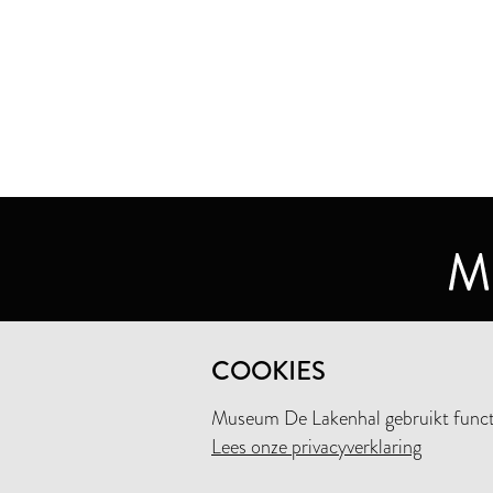
MUSEUM DE LAKENHAL
COOKIES
OUDE SINGEL 32
2312 RA LEIDEN
Museum De Lakenhal gebruikt functio
Lees onze privacyverklaring
+31 (0)71 5165360
INFO@LAKENHAL.NL