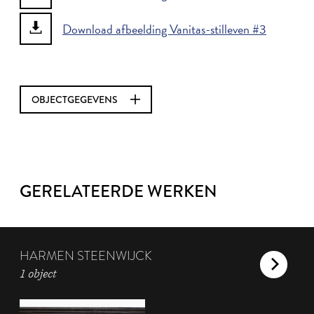
Download afbeelding Vanitas-stilleven #3
OBJECTGEGEVENS
GERELATEERDE WERKEN
HARMEN STEENWIJCK
1 object