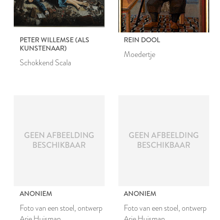
PETER WILLEMSE (ALS
REIN DOOL
KUNSTENAAR)
Moedertje
Schokkend Scala
GEEN AFBEELDING
GEEN AFBEELDING
BESCHIKBAAR
BESCHIKBAAR
ANONIEM
ANONIEM
Foto van een stoel, ontwerp
Foto van een stoel, ontwerp
Arie Huisman
Arie Huisman