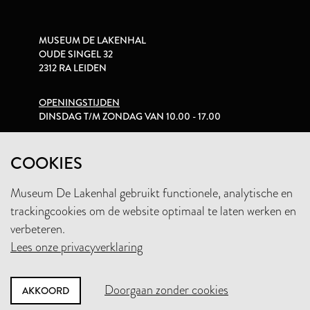
MUSEUM DE LAKENHAL
OUDE SINGEL 32
2312 RA LEIDEN
OPENINGSTIJDEN
DINSDAG T/M ZONDAG VAN 10.00 - 17.00
PRIVACYVERKLARING
COOKIES
Museum De Lakenhal gebruikt functionele, analytische en
+31 (0)71 5165360
trackingcookies om de website optimaal te laten werken en
INFO@LAKENHAL.NL
verbeteren.
Lees onze privacyverklaring
STEUN HET MUSEUM
Doorgaan zonder cookies
AKKOORD
NIEUWSBRIEF