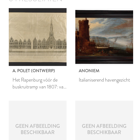
A. POLET (ONTWERP)
ANONIEM
Het Rapenburg vóór de
Italianiserend havengezicht
buskruitramp van 1807: van
de Lange- tot de
Groenebrug
GEEN AFBEELDING
GEEN AFBEELDING
BESCHIKBAAR
BESCHIKBAAR