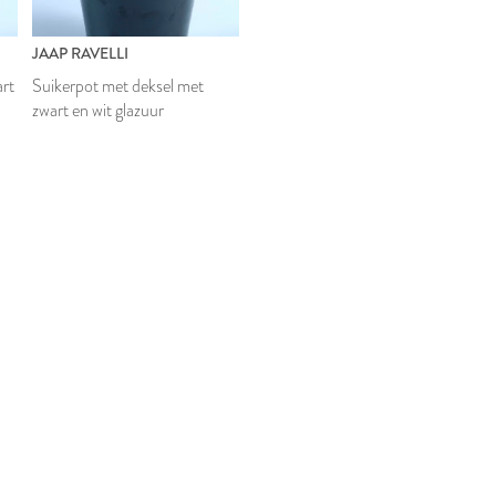
JAAP RAVELLI
art
Suikerpot met deksel met
zwart en wit glazuur