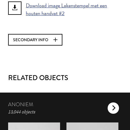
Download image Lakenstempel met een
houten handvat #2
SECONDARY INFO
RELATED OBJECTS
ANONIEM
13,044 objects