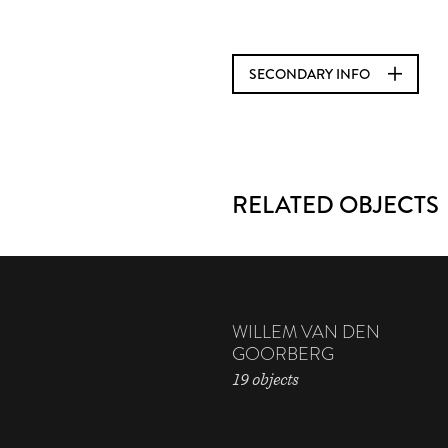
SECONDARY INFO
RELATED OBJECTS
WILLEM VAN DEN
GOORBERG
19 objects