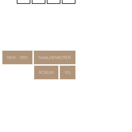
1809 - 1810
NAALDENKOKER
ROBIJN
VIS