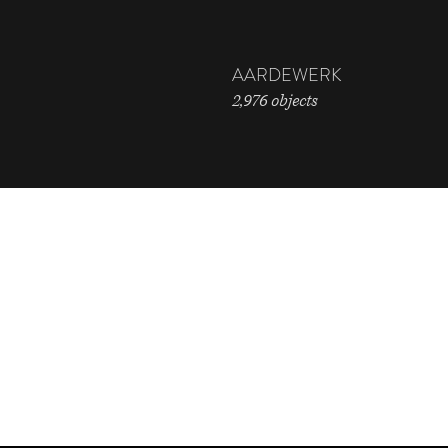
AARDEWERK
2,976 objects