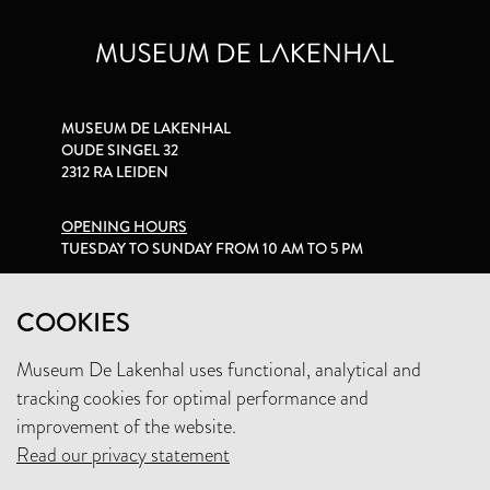
MUSEUM DE LAKENHAL
OUDE SINGEL 32
2312 RA LEIDEN
OPENING HOURS
TUESDAY TO SUNDAY FROM 10 AM TO 5 PM
PRIVACY STATEMENT
COOKIES
Museum De Lakenhal uses functional, analytical and
+31 (0)71 5165360
tracking cookies for optimal performance and
INFO@LAKENHAL.NL
improvement of the website.
Read our privacy statement
SUPPORT THE MUSEUM