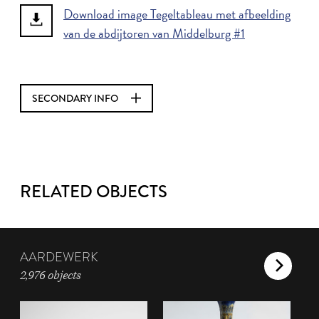
Download image Tegeltableau met afbeelding
van de abdijtoren van Middelburg #1
SECONDARY INFO
RELATED OBJECTS
AARDEWERK
2,976 objects